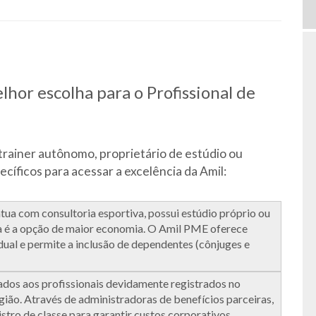
hor escolha para o Profissional de
 trainer autônomo, proprietário de estúdio ou
cíficos para acessar a excelência da Amil:
atua com consultoria esportiva, possui estúdio próprio ou
sta é a opção de maior economia. O Amil PME oferece
ual e permite a inclusão de dependentes (cônjuges e
dos aos profissionais devidamente registrados no
ião. Através de administradoras de benefícios parceiras,
istro de classe para garantir custos corporativos