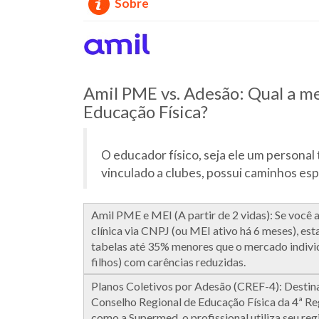
Sobre
Amil PME vs. Adesão: Qual a mel
Educação Física?
O educador físico, seja ele um personal
vinculado a clubes, possui caminhos espe
Amil PME e MEI (A partir de 2 vidas): Se você 
clínica via CNPJ (ou MEI ativo há 6 meses), e
tabelas até 35% menores que o mercado individ
filhos) com carências reduzidas.
Planos Coletivos por Adesão (CREF-4): Destina
Conselho Regional de Educação Física da 4ª Reg
como a Supermed, o profissional utiliza seu reg