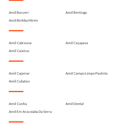
.
Amil Barueri
Amil Bertioga
Amil Biritiba Mirim
.
Amil Cabreuva
Amil Caçapava
Amil Caieiras
.
Amil Cajamar
Amil Campo Limpo Paulista
Amil Cubatao
.
Amil Cunha
Amil Dental
Amil Em Aracoiaba Da Serra
.