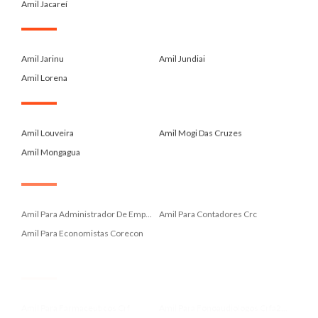
Amil Jacareí
.
Amil Jarinu
Amil Jundiai
Amil Lorena
.
Amil Louveira
Amil Mogi Das Cruzes
Amil Mongagua
.
Amil Para Administrador De Emp...
Amil Para Contadores Crc
Amil Para Economistas Corecon
.
Amil Para Farmaceuticos Crf
Amil Para Fonoaudiologos Crfa2...
Amil Para Medicos Cremesp