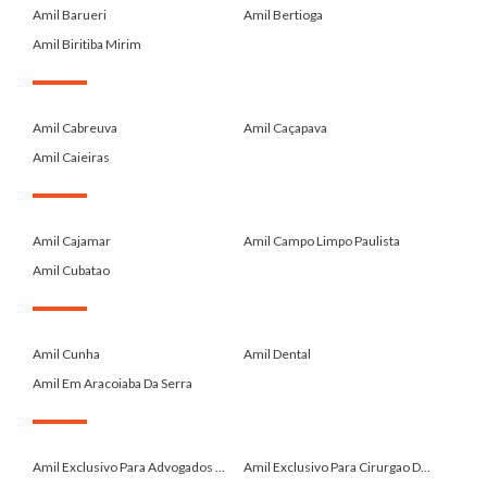
Amil Barueri
Amil Bertioga
Amil Biritiba Mirim
.
Amil Cabreuva
Amil Caçapava
Amil Caieiras
.
Amil Cajamar
Amil Campo Limpo Paulista
Amil Cubatao
.
Amil Cunha
Amil Dental
Amil Em Aracoiaba Da Serra
.
Amil Exclusivo Para Advogados ...
Amil Exclusivo Para Cirurgao D...