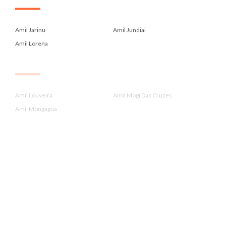
.
Amil Jarinu
Amil Jundiai
Amil Lorena
.
Amil Louveira
Amil Mogi Das Cruzes
Amil Mongagua
.
Amil Para Administrador De Emp...
Amil Para Contadores Crc
Amil Para Economistas Corecon
.
Amil Para Farmaceuticos Crf
Amil Para Fonoaudiologos Crfa2...
Amil Para Medicos Cremesp
.