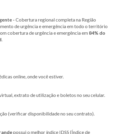
gente -
Cobertura regional completa na Região
imento de urgência e emergência em todo o território
, com cobertura de urgência e emergência em
84% do
d
.
icas online, onde você estiver.
rtual, extrato de utilização e boletos no seu celular.
ão (verificar disponibilidade no seu contrato).
rande
possui o melhor índice IDSS (Índice de