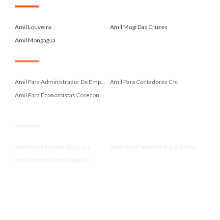
.
Amil Louveira
Amil Mogi Das Cruzes
Amil Mongagua
.
Amil Para Administrador De Emp...
Amil Para Contadores Crc
Amil Para Economistas Corecon
.
Amil Para Farmaceuticos Crf
Amil Para Fonoaudiologos Crfa2...
Amil Para Medicos Cremesp
.
Amil Para Nutricionistas Crn 3
Amil Para Professores Sinpro
Amil Paraibuna
.