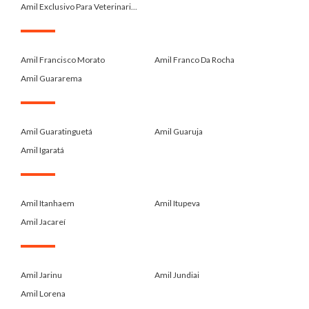
Amil Exclusivo Para Veterinari...
.
Amil Francisco Morato
Amil Franco Da Rocha
Amil Guararema
.
Amil Guaratinguetá
Amil Guaruja
Amil Igaratá
.
Amil Itanhaem
Amil Itupeva
Amil Jacareí
.
Amil Jarinu
Amil Jundiai
Amil Lorena