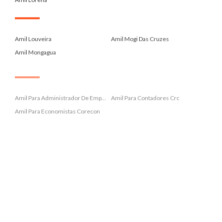
.
Amil Louveira
Amil Mogi Das Cruzes
Amil Mongagua
.
Amil Para Administrador De Emp...
Amil Para Contadores Crc
Amil Para Economistas Corecon
.
Amil Para Farmaceuticos Crf
Amil Para Fonoaudiologos Crfa2...
Amil Para Medicos Cremesp
.
Amil Para Nutricionistas Crn 3
Amil Para Professores Sinpro
Amil Paraibuna