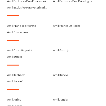
Amil Exclusivo Para Funcionari...
Amil Exclusivo Para Psicologos...
Amil Exclusivo Para Veterinari...
.
Amil Francisco Morato
Amil Franco Da Rocha
Amil Guararema
.
Amil Guaratinguetá
Amil Guaruja
Amil Igaratá
.
Amil Itanhaem
Amil Itupeva
Amil Jacareí
.
Amil Jarinu
Amil Jundiai
Amil Lorena