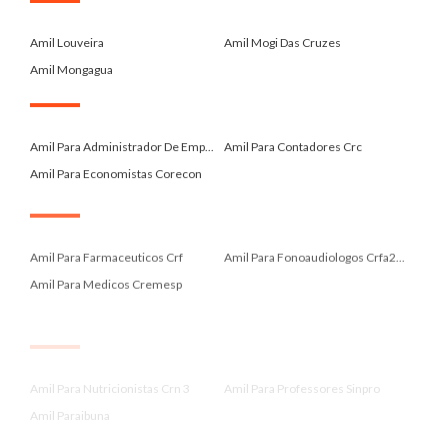
.
Amil Louveira
Amil Mogi Das Cruzes
Amil Mongagua
.
Amil Para Administrador De Emp...
Amil Para Contadores Crc
Amil Para Economistas Corecon
.
Amil Para Farmaceuticos Crf
Amil Para Fonoaudiologos Crfa2...
Amil Para Medicos Cremesp
.
Amil Para Nutricionistas Crn 3
Amil Para Professores Sinpro
Amil Paraibuna
.