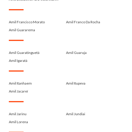
.
Amil Francisco Morato
Amil Franco Da Rocha
Amil Guararema
.
Amil Guaratinguetá
Amil Guaruja
Amil Igaratá
.
Amil Itanhaem
Amil Itupeva
Amil Jacareí
.
Amil Jarinu
Amil Jundiai
Amil Lorena