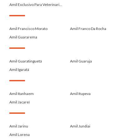
Amil Exclusivo Para Veterinari...
.
Amil Francisco Morato
Amil Franco Da Rocha
Amil Guararema
.
Amil Guaratinguetá
Amil Guaruja
Amil Igaratá
.
Amil Itanhaem
Amil Itupeva
Amil Jacareí
.
Amil Jarinu
Amil Jundiai
Amil Lorena