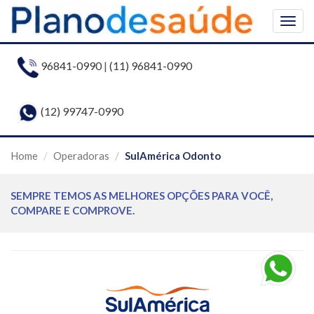
Togg
navig
96841-0990
|
(11) 96841-0990
(12) 99747-0990
Home
Operadoras
SulAmérica Odonto
SEMPRE TEMOS AS MELHORES OPÇÕES PARA VOCÊ,
COMPARE E COMPROVE.