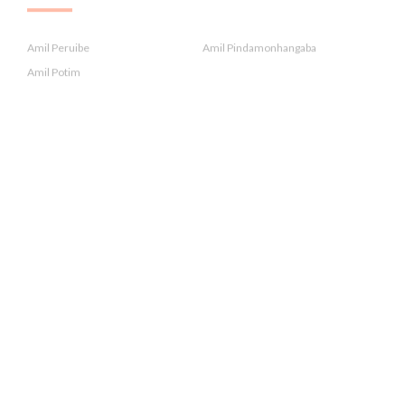
.
Amil Peruibe
Amil Pindamonhangaba
Amil Potim
.
Amil Praia Grande
Amil Salesópolis
Amil Santa Branca
.
Amil Santa Isabel
Amil Santana De Parnaiba
Amil Santo Antonio Do Pinhal
.
Amil Santos
Amil São Sebastião
Amil São Sebastião
.