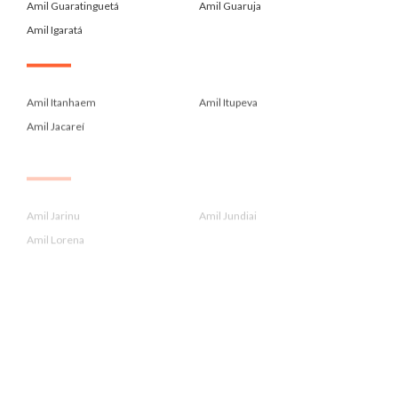
Amil Guaratinguetá
Amil Guaruja
Amil Igaratá
.
Amil Itanhaem
Amil Itupeva
Amil Jacareí
.
Amil Jarinu
Amil Jundiai
Amil Lorena
.
Amil Louveira
Amil Mogi Das Cruzes
Amil Mongagua
.
Amil Para Administrador De Emp...
Amil Para Contadores Crc