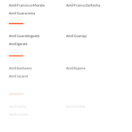
Amil Francisco Morato
Amil Franco Da Rocha
Amil Guararema
.
Amil Guaratinguetá
Amil Guaruja
Amil Igaratá
.
Amil Itanhaem
Amil Itupeva
Amil Jacareí
.
Amil Jarinu
Amil Jundiai
Amil Lorena
.
Amil Louveira
Amil Mogi Das Cruzes