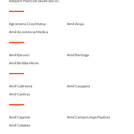
Adquirir Plano De Saude São Jo...
.
Agronomo Crea Mutua
Amil Aruja
Amil Assistencia Medica
.
Amil Barueri
Amil Bertioga
Amil Biritiba Mirim
.
Amil Cabreuva
Amil Caçapava
Amil Caieiras
.
Amil Cajamar
Amil Campo Limpo Paulista
Amil Cubatao