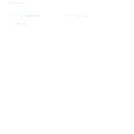
Amil Guaratinguetá
Amil Guaruja
Amil Igaratá
.
Amil Itanhaem
Amil Itupeva
Amil Jacareí
.
Amil Jarinu
Amil Jundiai
Amil Lorena
.
Amil Louveira
Amil Mogi Das Cruzes
Amil Mongagua
.
Amil Para Administrador De Emp...
Amil Para Contadores Crc