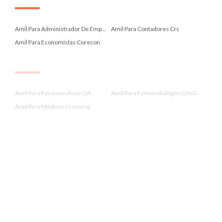
.
Amil Para Administrador De Emp...
Amil Para Contadores Crc
Amil Para Economistas Corecon
.
Amil Para Farmaceuticos Crf
Amil Para Fonoaudiologos Crfa2...
Amil Para Medicos Cremesp
.
Amil Para Nutricionistas Crn 3
Amil Para Professores Sinpro
Amil Paraibuna
.
Amil Peruibe
Amil Pindamonhangaba
Amil Potim
.