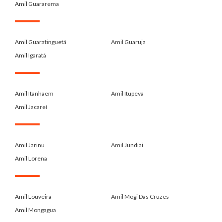
Amil Guararema
.
Amil Guaratinguetá
Amil Guaruja
Amil Igaratá
.
Amil Itanhaem
Amil Itupeva
Amil Jacareí
.
Amil Jarinu
Amil Jundiai
Amil Lorena
.
Amil Louveira
Amil Mogi Das Cruzes
Amil Mongagua