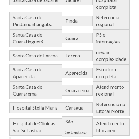
completa
Santa Casa de
Referência
Pinda
Pindamonhangaba
regional
Santa Casa de
PS e
Guara
Guaratinguetá
internações
média
Santa Casa de Lorena
Lorena
complexidade
Santa Casa de
Estrutura
Aparecida
Aparecida
completa
Santa Casa de
Atendimento
Guararema
Guararema
regional
Referência no
Hospital Stella Maris
Caragua
Litoral Norte
São
Hospital de Clínicas
Atendimento
São Sebastião
litorâneo
Sebastião