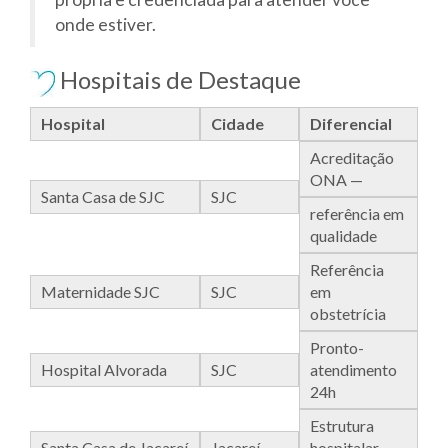
onde estiver.
Hospitais de Destaque
Hospital
Cidade
Diferencial
Acreditação
ONA —
Santa Casa de SJC
SJC
referência em
qualidade
Referência
Maternidade SJC
SJC
em
obstetrícia
Pronto-
Hospital Alvorada
SJC
atendimento
24h
Estrutura
Santa Casa de Jacareí
Jacareí
hospitalar