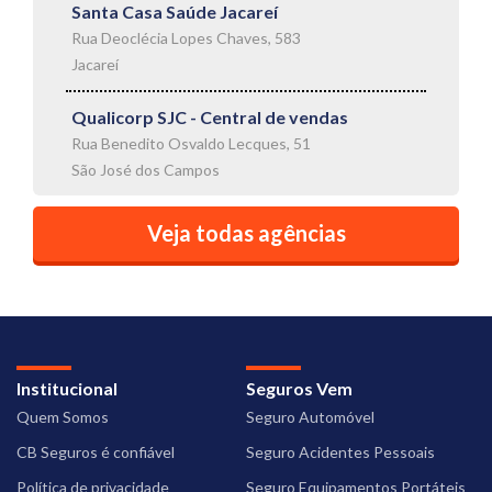
Santa Casa Saúde Jacareí
Rua Deoclécia Lopes Chaves, 583
Jacareí
Qualicorp SJC - Central de vendas
Rua Benedito Osvaldo Lecques, 51
São José dos Campos
Veja todas agências
Institucional
Seguros Vem
Quem Somos
Seguro Automóvel
CB Seguros é confiável
Seguro Acidentes Pessoais
Política de privacidade
Seguro Equipamentos Portáteis