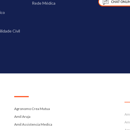
Rede Médica
ico
idade Civil
.
.
Agronomo Crea Mutua
Ami
Amil Aruja
Ami
Amil Assistencia Medica
Ami