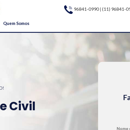
96841-0990
|
(11) 96841-0
Quem Somos
O!
Fa
 Civil
Nome 