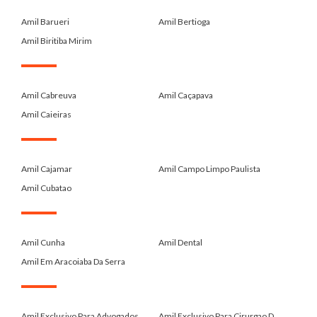
.
Amil Barueri
Amil Bertioga
Amil Biritiba Mirim
.
Amil Cabreuva
Amil Caçapava
Amil Caieiras
.
Amil Cajamar
Amil Campo Limpo Paulista
Amil Cubatao
.
Amil Cunha
Amil Dental
Amil Em Aracoiaba Da Serra
.
Amil Exclusivo Para Advogados ...
Amil Exclusivo Para Cirurgao D...