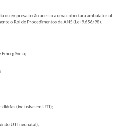
ília ou empresa terão acesso a uma cobertura ambulatorial
mente o Rol de Procedimentos da ANS (Lei 9.656/98).
e Emergência;
s;
e diárias (inclusive em UTI);
uindo UTI neonatal);