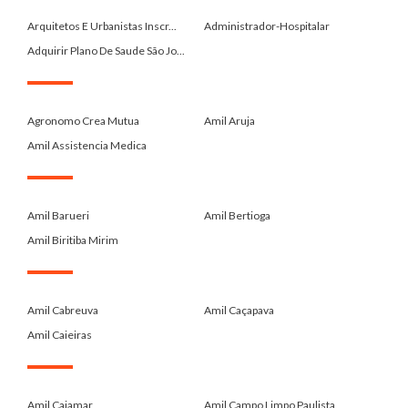
Arquitetos E Urbanistas Inscr...
Administrador-Hospitalar
Adquirir Plano De Saude São Jo...
.
Agronomo Crea Mutua
Amil Aruja
Amil Assistencia Medica
.
Amil Barueri
Amil Bertioga
Amil Biritiba Mirim
.
Amil Cabreuva
Amil Caçapava
Amil Caieiras
.
Amil Cajamar
Amil Campo Limpo Paulista