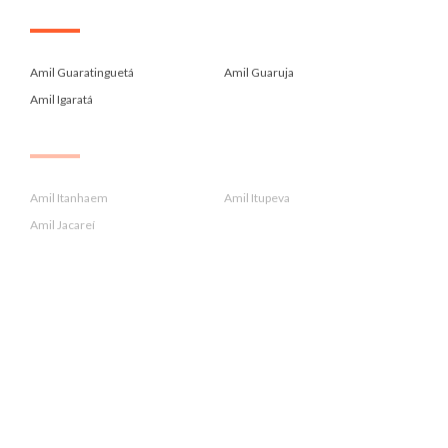
.
Amil Guaratinguetá
Amil Guaruja
Amil Igaratá
.
Amil Itanhaem
Amil Itupeva
Amil Jacareí
.
Amil Jarinu
Amil Jundiai
Amil Lorena
.
Amil Louveira
Amil Mogi Das Cruzes
Amil Mongagua