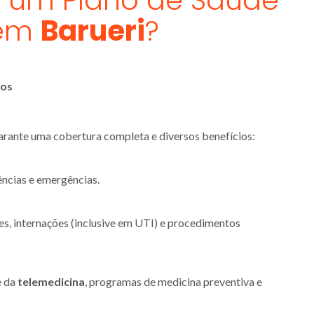
r um Plano de Saúde
 em
Barueri
?
nos
arante uma cobertura completa e diversos benefícios:
ências e emergências.
es, internações (inclusive em UTI) e procedimentos
e da
telemedicina
, programas de medicina preventiva e