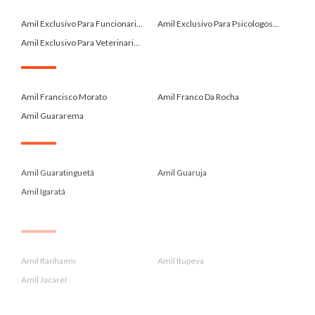
.
Amil Exclusivo Para Funcionari...
Amil Exclusivo Para Psicologos...
Amil Exclusivo Para Veterinari...
.
Amil Francisco Morato
Amil Franco Da Rocha
Amil Guararema
.
Amil Guaratinguetá
Amil Guaruja
Amil Igaratá
.
Amil Itanhaem
Amil Itupeva
Amil Jacareí
.