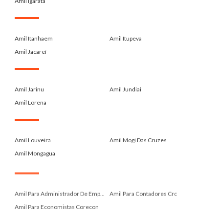
Amil Igaratá
.
Amil Itanhaem
Amil Itupeva
Amil Jacareí
.
Amil Jarinu
Amil Jundiai
Amil Lorena
.
Amil Louveira
Amil Mogi Das Cruzes
Amil Mongagua
.
Amil Para Administrador De Emp...
Amil Para Contadores Crc
Amil Para Economistas Corecon