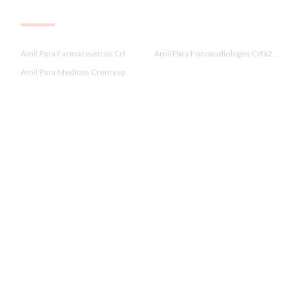
.
Amil Para Farmaceuticos Crf
Amil Para Fonoaudiologos Crfa2...
Amil Para Medicos Cremesp
.
Amil Para Nutricionistas Crn 3
Amil Para Professores Sinpro
Amil Paraibuna
.
Amil Peruibe
Amil Pindamonhangaba
Amil Potim
.
Amil Praia Grande
Amil Salesópolis
Amil Santa Branca
.