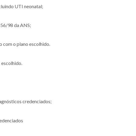
ncluindo UTI neonatal;
656/98 da ANS;
 com o plano escolhido.
 escolhido.
iagnósticos credenciados;
credenciados