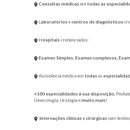
Consultas médicas
em
todas as especialid
L
aboratórios
e
centros de diagnósticos
cre
H
ospitais
credenciados;
Exames Simples, Exames complexos, Exam
Assistência médica em
todas
as
especialida
+100 especialidades à sua disposição,
Pediat
Ginecologia, Urologia e
muito mais!
Internações clínicas
e
cirúrgicas
sem limites