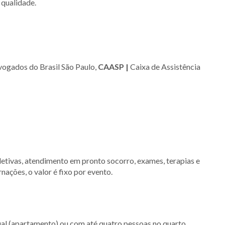
 qualidade.
ogados do Brasil São Paulo,
CAASP |
Caixa de Assistência
etivas, atendimento em pronto socorro, exames, terapias e
ações, o valor é fixo por evento.
l (apartamento) ou com até quatro pessoas no quarto