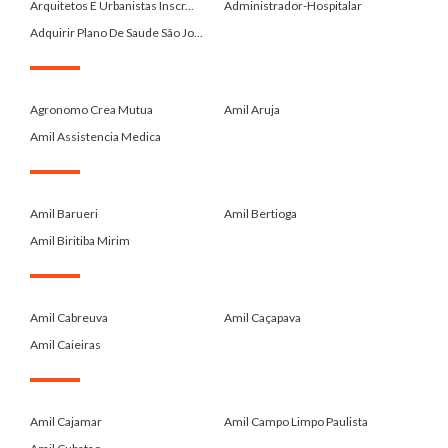
Arquitetos E Urbanistas Inscr...
Administrador-Hospitalar
Adquirir Plano De Saude São Jo...
.
Agronomo Crea Mutua
Amil Aruja
Amil Assistencia Medica
.
Amil Barueri
Amil Bertioga
Amil Biritiba Mirim
.
Amil Cabreuva
Amil Caçapava
Amil Caieiras
.
Amil Cajamar
Amil Campo Limpo Paulista