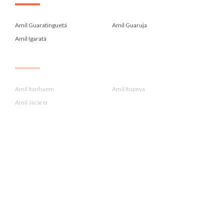
.
Amil Guaratinguetá
Amil Guaruja
Amil Igaratá
.
Amil Itanhaem
Amil Itupeva
Amil Jacareí
.
Amil Jarinu
Amil Jundiai
Amil Lorena
.
Amil Louveira
Amil Mogi Das Cruzes
Amil Mongagua
.