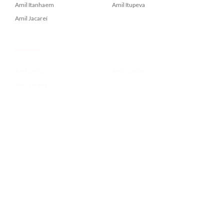
Amil Jacareí
.
Amil Jarinu
Amil Jundiai
Amil Lorena
.
Amil Louveira
Amil Mogi Das Cruzes
Amil Mongagua
.
Amil Para Administrador De Emp...
Amil Para Contadores Crc
Amil Para Economistas Corecon
.
Amil Para Farmaceuticos Crf
Amil Para Fonoaudiologos Crfa2...
Amil Para Medicos Cremesp