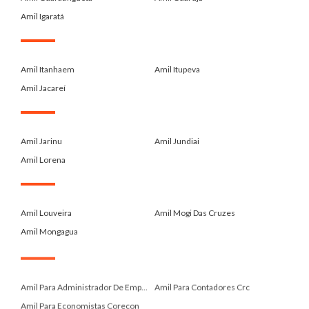
Amil Igaratá
.
Amil Itanhaem
Amil Itupeva
Amil Jacareí
.
Amil Jarinu
Amil Jundiai
Amil Lorena
.
Amil Louveira
Amil Mogi Das Cruzes
Amil Mongagua
.
Amil Para Administrador De Emp...
Amil Para Contadores Crc
Amil Para Economistas Corecon