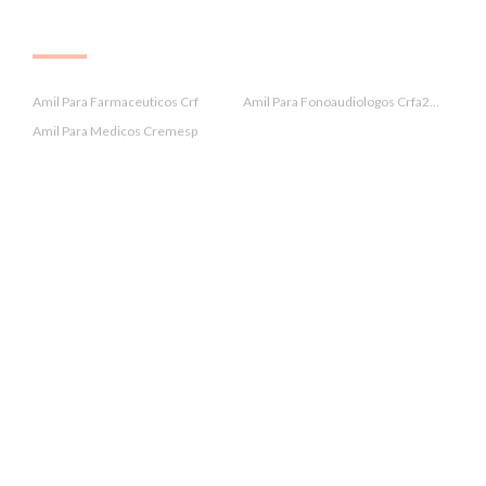
.
Amil Para Farmaceuticos Crf
Amil Para Fonoaudiologos Crfa2...
Amil Para Medicos Cremesp
.
Amil Para Nutricionistas Crn 3
Amil Para Professores Sinpro
Amil Paraibuna
.
Amil Peruibe
Amil Pindamonhangaba
Amil Potim
.
Amil Praia Grande
Amil Salesópolis
Amil Santa Branca