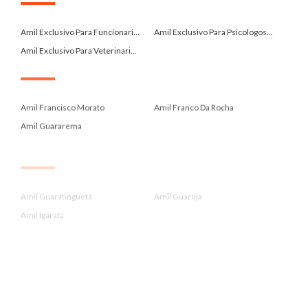
.
Amil Exclusivo Para Funcionari...
Amil Exclusivo Para Psicologos...
Amil Exclusivo Para Veterinari...
.
Amil Francisco Morato
Amil Franco Da Rocha
Amil Guararema
.
Amil Guaratinguetá
Amil Guaruja
Amil Igaratá
.
Amil Itanhaem
Amil Itupeva
Amil Jacareí
.