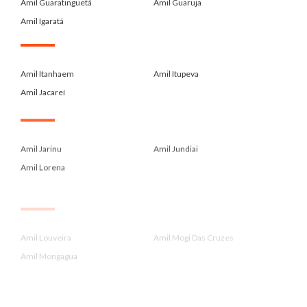
Amil Guaratinguetá
Amil Guaruja
Amil Igaratá
.
Amil Itanhaem
Amil Itupeva
Amil Jacareí
.
Amil Jarinu
Amil Jundiai
Amil Lorena
.
Amil Louveira
Amil Mogi Das Cruzes
Amil Mongagua
.
Amil Para Administrador De Emp...
Amil Para Contadores Crc
Amil Para Economistas Corecon