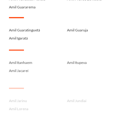
Amil Guararema
.
Amil Guaratinguetá
Amil Guaruja
Amil Igaratá
.
Amil Itanhaem
Amil Itupeva
Amil Jacareí
.
Amil Jarinu
Amil Jundiai
Amil Lorena
.
Amil Louveira
Amil Mogi Das Cruzes
Amil Mongagua