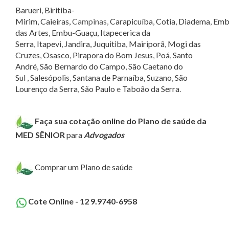
Barueri
,
Biritiba-
Mirim
,
Caieiras,
Campinas,
Carapicuíba
,
Cotia
,
Diadema
,
Emb
das Artes
,
Embu-Guaçu,
Itapecerica da
Serra
,
Itapevi
,
Jandira,
Juquitiba
,
Mairiporã
,
Mogi das
Cruzes
,
Osasco
,
Pirapora do Bom Jesus
,
Poá
,
Santo
André,
São Bernardo do Campo
,
São Caetano do
Sul
,
Salesópolis
,
Santana de Parnaíba,
Suzano
,
São
Lourenço da Serra
,
São Paulo
e
Taboão da Serra
.
Faça sua cotação online do Plano de saúde da
MED SÊNIOR
para
Advogados
Comprar um Plano de saúde
Cote Online - 12 9.9740-6958