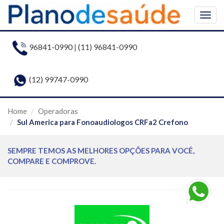
Togg
navig
96841-0990
|
(11) 96841-0990
(12) 99747-0990
Home
Operadoras
Sul America para Fonoaudiologos CRFa2 Crefono
SEMPRE TEMOS AS MELHORES OPÇÕES PARA VOCÊ,
COMPARE E COMPROVE.