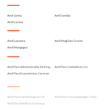
.
Amil Jarinu
Amil Jundiai
Amil Lorena
.
Amil Louveira
Amil Mogi Das Cruzes
Amil Mongagua
.
Amil Para Administrador De Emp...
Amil Para Contadores Crc
Amil Para Economistas Corecon
.
Amil Para Farmaceuticos Crf
Amil Para Fonoaudiologos Crfa2...
Amil Para Medicos Cremesp