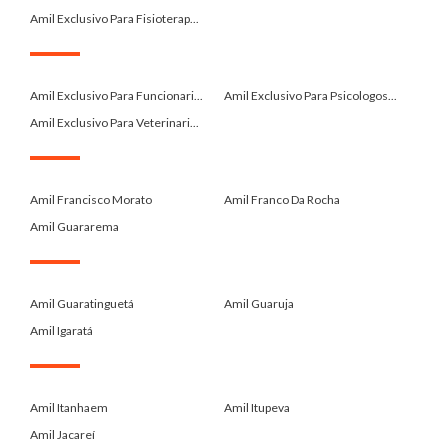
Amil Exclusivo Para Fisioterap...
.
Amil Exclusivo Para Funcionari...
Amil Exclusivo Para Psicologos...
Amil Exclusivo Para Veterinari...
.
Amil Francisco Morato
Amil Franco Da Rocha
Amil Guararema
.
Amil Guaratinguetá
Amil Guaruja
Amil Igaratá
.
Amil Itanhaem
Amil Itupeva
Amil Jacareí