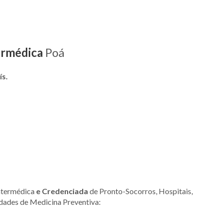
ermédica
Poá
ís.
ntermédica
e Credenciada
de Pronto-Socorros, Hospitais,
idades de Medicina Preventiva: