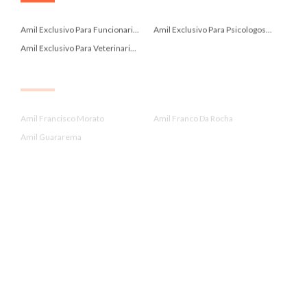
.
Amil Exclusivo Para Funcionari...
Amil Exclusivo Para Psicologos...
Amil Exclusivo Para Veterinari...
.
Amil Francisco Morato
Amil Franco Da Rocha
Amil Guararema
.
Amil Guaratinguetá
Amil Guaruja
Amil Igaratá
.
Amil Itanhaem
Amil Itupeva
Amil Jacareí
.