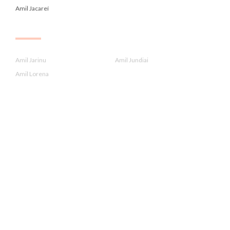
Amil Jacareí
.
Amil Jarinu
Amil Jundiai
Amil Lorena
.
Amil Louveira
Amil Mogi Das Cruzes
Amil Mongagua
.
Amil Para Administrador De Emp...
Amil Para Contadores Crc
Amil Para Economistas Corecon
.
Amil Para Farmaceuticos Crf
Amil Para Fonoaudiologos Crfa2...
Amil Para Medicos Cremesp