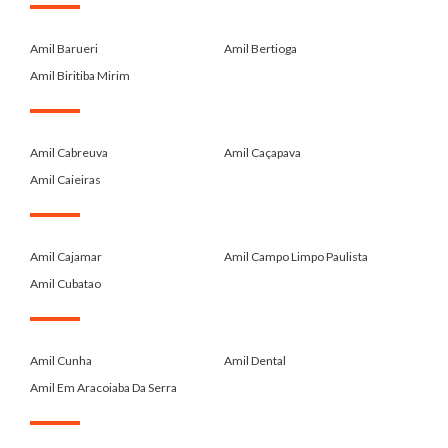
.
Amil Barueri
Amil Bertioga
Amil Biritiba Mirim
.
Amil Cabreuva
Amil Caçapava
Amil Caieiras
.
Amil Cajamar
Amil Campo Limpo Paulista
Amil Cubatao
.
Amil Cunha
Amil Dental
Amil Em Aracoiaba Da Serra
.