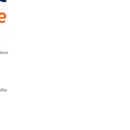
lanos
ília