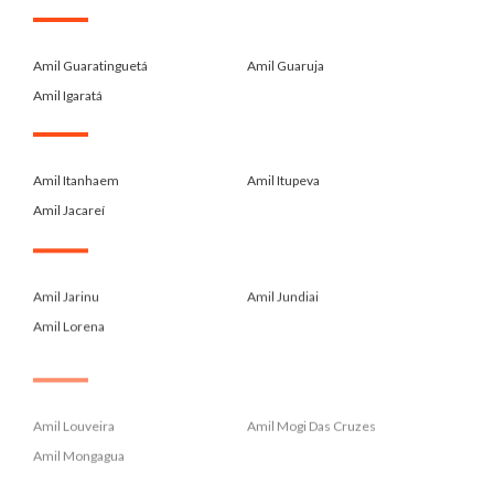
.
Amil Guaratinguetá
Amil Guaruja
Amil Igaratá
.
Amil Itanhaem
Amil Itupeva
Amil Jacareí
.
Amil Jarinu
Amil Jundiai
Amil Lorena
.
Amil Louveira
Amil Mogi Das Cruzes
Amil Mongagua