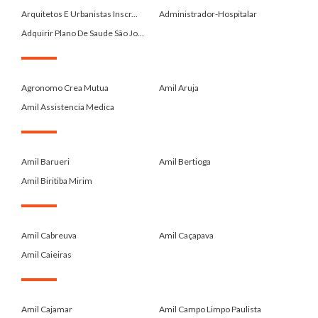
Arquitetos E Urbanistas Inscr...
Administrador-Hospitalar
Adquirir Plano De Saude São Jo...
.
Agronomo Crea Mutua
Amil Aruja
Amil Assistencia Medica
.
Amil Barueri
Amil Bertioga
Amil Biritiba Mirim
.
Amil Cabreuva
Amil Caçapava
Amil Caieiras
.
Amil Cajamar
Amil Campo Limpo Paulista