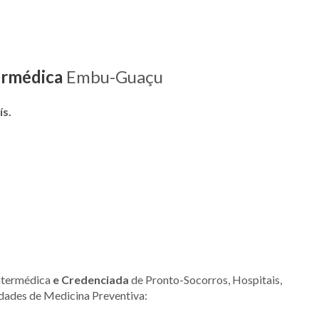
ermédica
Embu-Guaçu
ís.
ntermédica
e Credenciada
de Pronto-Socorros, Hospitais,
idades de Medicina Preventiva: