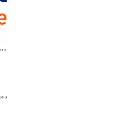
lém
e
sua
e