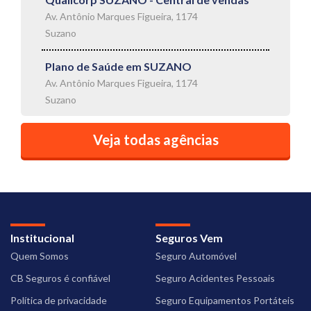
Av. Antônio Marques Figueira, 1174
Suzano
Plano de Saúde em SUZANO
Av. Antônio Marques Figueira, 1174
Suzano
Veja todas agências
Institucional
Seguros Vem
Quem Somos
Seguro Automóvel
CB Seguros é confiável
Seguro Acidentes Pessoais
Política de privacidade
Seguro Equipamentos Portáteis