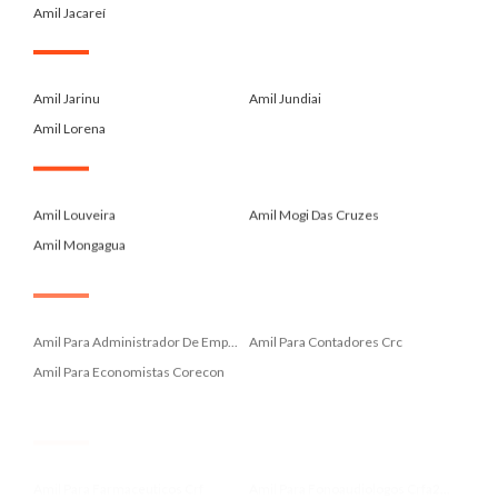
Amil Jacareí
.
Amil Jarinu
Amil Jundiai
Amil Lorena
.
Amil Louveira
Amil Mogi Das Cruzes
Amil Mongagua
.
Amil Para Administrador De Emp...
Amil Para Contadores Crc
Amil Para Economistas Corecon
.
Amil Para Farmaceuticos Crf
Amil Para Fonoaudiologos Crfa2...
Amil Para Medicos Cremesp