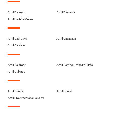
.
Amil Barueri
Amil Bertioga
Amil Biritiba Mirim
.
Amil Cabreuva
Amil Caçapava
Amil Caieiras
.
Amil Cajamar
Amil Campo Limpo Paulista
Amil Cubatao
.
Amil Cunha
Amil Dental
Amil Em Aracoiaba Da Serra
.