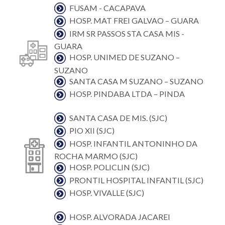
FUSAM - CACAPAVA
HOSP. MAT FREI GALVAO – GUARA
IRM SR PASSOS STA CASA MIS -
GUARA
HOSP. UNIMED DE SUZANO –
SUZANO
SANTA CASA M SUZANO – SUZANO
HOSP. PINDABA LTDA – PINDA
SANTA CASA DE MIS. (SJC)
PIO XII (SJC)
HOSP. INFANTIL ANTONINHO DA
ROCHA MARMO (SJC)
HOSP. POLICLIN (SJC)
PRONTIL HOSPITAL INFANTIL (SJC)
HOSP. VIVALLE (SJC)
HOSP. ALVORADA JACAREI