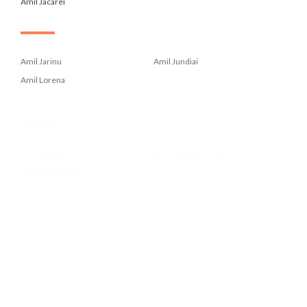
Amil Jacareí
.
Amil Jarinu
Amil Jundiai
Amil Lorena
.
Amil Louveira
Amil Mogi Das Cruzes
Amil Mongagua
.
Amil Para Administrador De Emp...
Amil Para Contadores Crc
Amil Para Economistas Corecon
.
Amil Para Farmaceuticos Crf
Amil Para Fonoaudiologos Crfa2...
Amil Para Medicos Cremesp