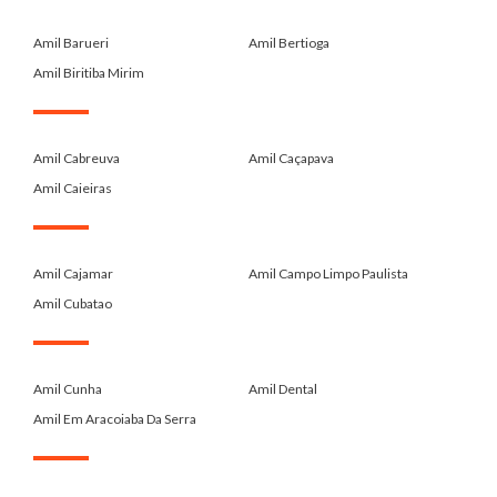
.
Amil Barueri
Amil Bertioga
Amil Biritiba Mirim
.
Amil Cabreuva
Amil Caçapava
Amil Caieiras
.
Amil Cajamar
Amil Campo Limpo Paulista
Amil Cubatao
.
Amil Cunha
Amil Dental
Amil Em Aracoiaba Da Serra
.