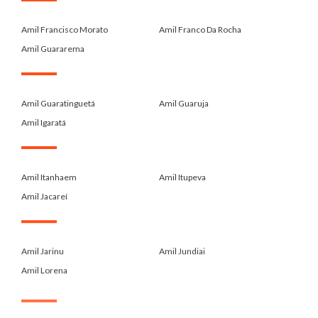
.
Amil Francisco Morato
Amil Franco Da Rocha
Amil Guararema
.
Amil Guaratinguetá
Amil Guaruja
Amil Igaratá
.
Amil Itanhaem
Amil Itupeva
Amil Jacareí
.
Amil Jarinu
Amil Jundiai
Amil Lorena
.