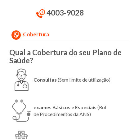
4003-9028
Cobertura
Qual a Cobertura do seu Plano de
Saúde?
Consultas
(Sem limite de utilização)
exames Básicos e Especiais
(Rol
de Procedimentos da ANS)