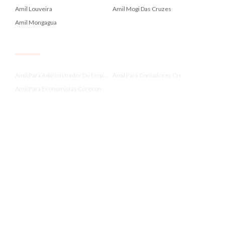
Amil Louveira
Amil Mogi Das Cruzes
Amil Mongagua
.
Amil Para Administrador De Emp...
Amil Para Contadores Crc
Amil Para Economistas Corecon
.
Amil Para Farmaceuticos Crf
Amil Para Fonoaudiologos Crfa2...
Amil Para Medicos Cremesp
.
Amil Para Nutricionistas Crn 3
Amil Para Professores Sinpro
Amil Paraibuna
.
Amil Peruibe
Amil Pindamonhangaba