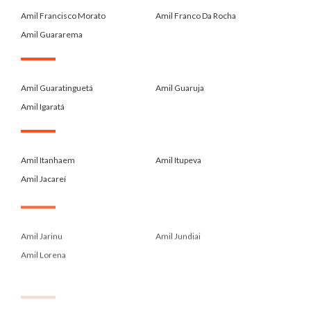
Amil Francisco Morato
Amil Franco Da Rocha
Amil Guararema
.
Amil Guaratinguetá
Amil Guaruja
Amil Igaratá
.
Amil Itanhaem
Amil Itupeva
Amil Jacareí
.
Amil Jarinu
Amil Jundiai
Amil Lorena
.
Amil Louveira
Amil Mogi Das Cruzes