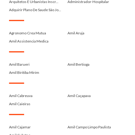
Arquitetos E Urbanistas Inscr...
Administrador-Hospitalar
Adquirir Plano De Saude São Jo...
.
Agronomo Crea Mutua
Amil Aruja
Amil Assistencia Medica
.
Amil Barueri
Amil Bertioga
Amil Biritiba Mirim
.
Amil Cabreuva
Amil Caçapava
Amil Caieiras
.
Amil Cajamar
Amil Campo Limpo Paulista