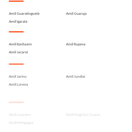
.
Amil Guaratinguetá
Amil Guaruja
Amil Igaratá
.
Amil Itanhaem
Amil Itupeva
Amil Jacareí
.
Amil Jarinu
Amil Jundiai
Amil Lorena
.
Amil Louveira
Amil Mogi Das Cruzes
Amil Mongagua
.