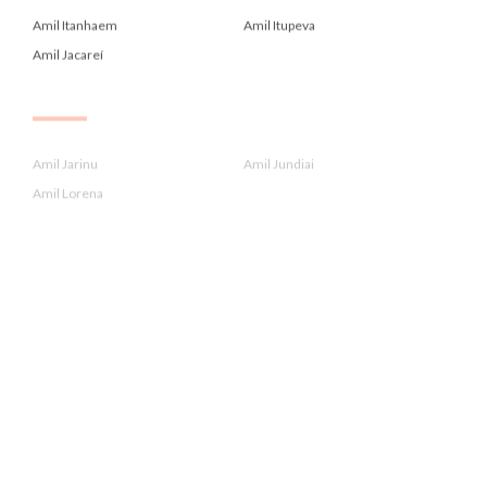
Amil Itanhaem
Amil Itupeva
Amil Jacareí
.
Amil Jarinu
Amil Jundiai
Amil Lorena
.
Amil Louveira
Amil Mogi Das Cruzes
Amil Mongagua
.
Amil Para Administrador De Emp...
Amil Para Contadores Crc
Amil Para Economistas Corecon
.
Amil Para Farmaceuticos Crf
Amil Para Fonoaudiologos Crfa2...