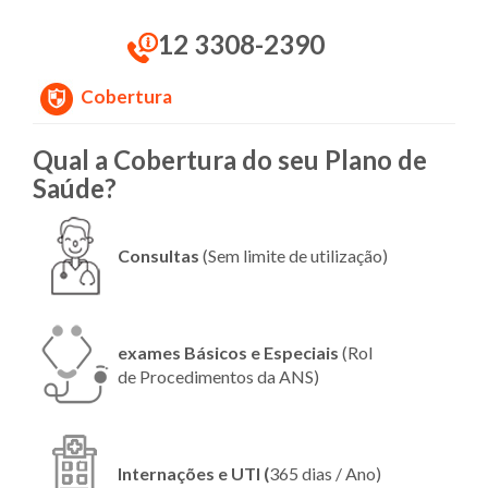
12 3308-2390
Cobertura
Qual a Cobertura do seu Plano de
Saúde?
Consultas
(Sem limite de utilização)
exames Básicos e Especiais
(Rol
de Procedimentos da ANS)
Internações e UTI (
365 dias / Ano)