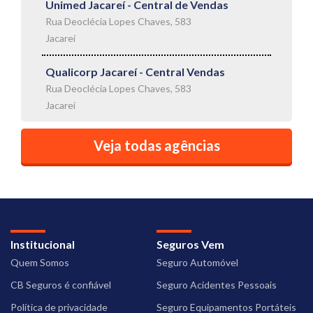
Unimed Jacareí - Central de Vendas
Rua Deoclécia Lopes Chaves, 583
Jacareí
Qualicorp Jacareí - Central Vendas
Rua Deoclécia Lopes Chaves, 583
Jacareí
Veja todas agências
Institucional
Seguros Vem
Quem Somos
Seguro Automóvel
CB Seguros é confiável
Seguro Acidentes Pessoais
Política de privacidade
Seguro Equipamentos Portáteis