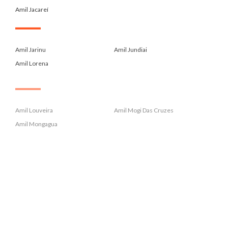
Amil Jacareí
.
Amil Jarinu
Amil Jundiai
Amil Lorena
.
Amil Louveira
Amil Mogi Das Cruzes
Amil Mongagua
.
Amil Para Administrador De Emp...
Amil Para Contadores Crc
Amil Para Economistas Corecon
.
Amil Para Farmaceuticos Crf
Amil Para Fonoaudiologos Crfa2...
Amil Para Medicos Cremesp