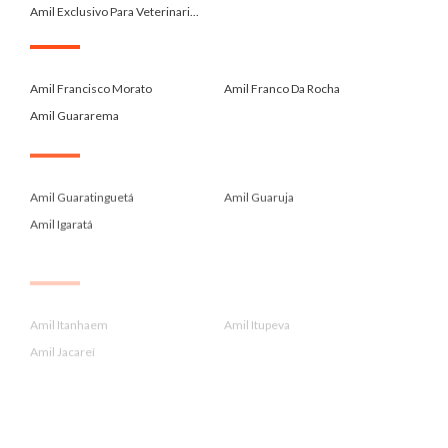
Amil Exclusivo Para Veterinari...
.
Amil Francisco Morato
Amil Franco Da Rocha
Amil Guararema
.
Amil Guaratinguetá
Amil Guaruja
Amil Igaratá
.
Amil Itanhaem
Amil Itupeva
Amil Jacareí
.
Amil Jarinu
Amil Jundiai
Amil Lorena