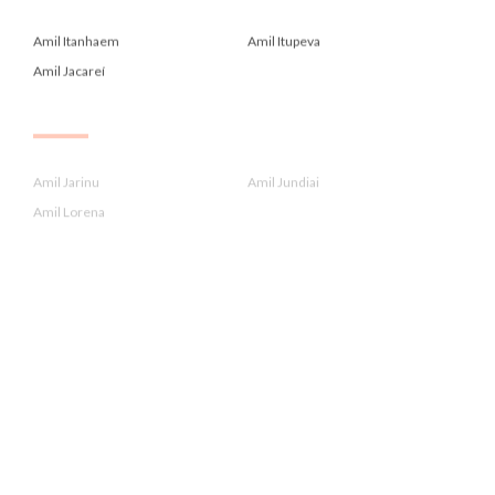
.
Amil Itanhaem
Amil Itupeva
Amil Jacareí
.
Amil Jarinu
Amil Jundiai
Amil Lorena
.
Amil Louveira
Amil Mogi Das Cruzes
Amil Mongagua
.
Amil Para Administrador De Emp...
Amil Para Contadores Crc
Amil Para Economistas Corecon
.