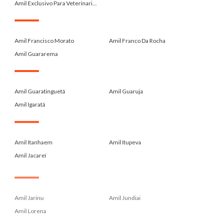
Amil Exclusivo Para Veterinari...
.
Amil Francisco Morato
Amil Franco Da Rocha
Amil Guararema
.
Amil Guaratinguetá
Amil Guaruja
Amil Igaratá
.
Amil Itanhaem
Amil Itupeva
Amil Jacareí
.
Amil Jarinu
Amil Jundiai
Amil Lorena