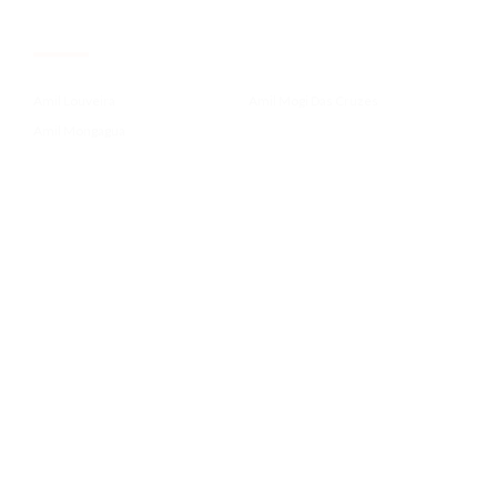
.
Amil Louveira
Amil Mogi Das Cruzes
Amil Mongagua
.
Amil Para Administrador De Emp...
Amil Para Contadores Crc
Amil Para Economistas Corecon
.
Amil Para Farmaceuticos Crf
Amil Para Fonoaudiologos Crfa2...
Amil Para Medicos Cremesp
.
Amil Para Nutricionistas Crn 3
Amil Para Professores Sinpro
Amil Paraibuna