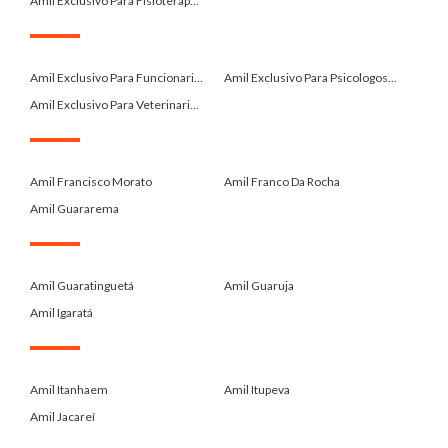
Amil Exclusivo Para Fisioterap...
.
Amil Exclusivo Para Funcionari...
Amil Exclusivo Para Psicologos...
Amil Exclusivo Para Veterinari...
.
Amil Francisco Morato
Amil Franco Da Rocha
Amil Guararema
.
Amil Guaratinguetá
Amil Guaruja
Amil Igaratá
.
Amil Itanhaem
Amil Itupeva
Amil Jacareí