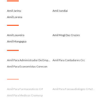
.
Amil Jarinu
Amil Jundiai
Amil Lorena
.
Amil Louveira
Amil Mogi Das Cruzes
Amil Mongagua
.
Amil Para Administrador De Emp...
Amil Para Contadores Crc
Amil Para Economistas Corecon
.
Amil Para Farmaceuticos Crf
Amil Para Fonoaudiologos Crfa2...
Amil Para Medicos Cremesp
.