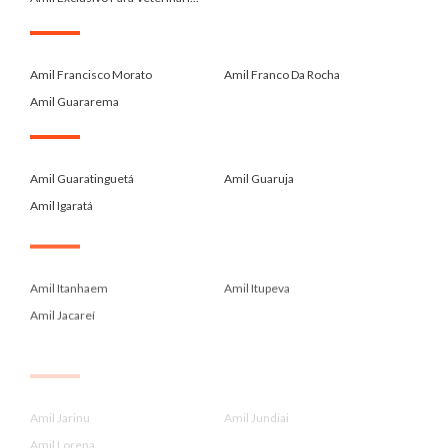
.
Amil Francisco Morato
Amil Franco Da Rocha
Amil Guararema
.
Amil Guaratinguetá
Amil Guaruja
Amil Igaratá
.
Amil Itanhaem
Amil Itupeva
Amil Jacareí
.
Amil Jarinu
Amil Jundiai
Amil Lorena