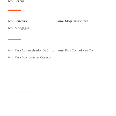
Amil Lorena
.
Amil Louveira
Amil Mogi Das Cruzes
Amil Mongagua
.
Amil Para Administrador De Emp...
Amil Para Contadores Crc
Amil Para Economistas Corecon
.
Amil Para Farmaceuticos Crf
Amil Para Fonoaudiologos Crfa2...
Amil Para Medicos Cremesp
.
Amil Para Nutricionistas Crn 3
Amil Para Professores Sinpro
Amil Paraibuna