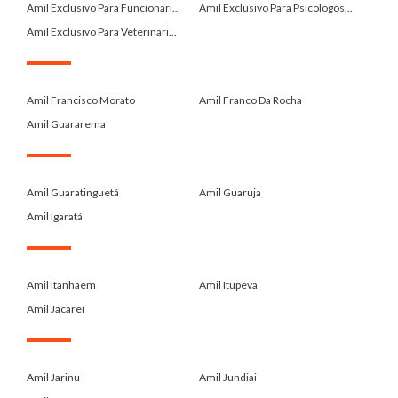
Amil Exclusivo Para Funcionari...
Amil Exclusivo Para Psicologos...
Amil Exclusivo Para Veterinari...
.
Amil Francisco Morato
Amil Franco Da Rocha
Amil Guararema
.
Amil Guaratinguetá
Amil Guaruja
Amil Igaratá
.
Amil Itanhaem
Amil Itupeva
Amil Jacareí
.
Amil Jarinu
Amil Jundiai