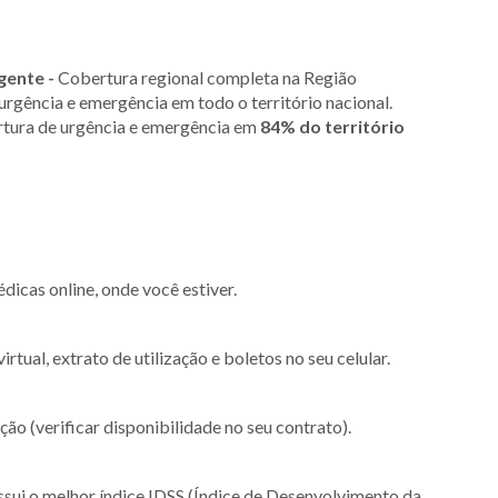
gente -
Cobertura regional completa na Região
rgência e emergência em todo o território nacional.
rtura de urgência e emergência em
84% do território
icas online, onde você estiver.
rtual, extrato de utilização e boletos no seu celular.
ão (verificar disponibilidade no seu contrato).
ui o melhor índice IDSS (Índice de Desenvolvimento da