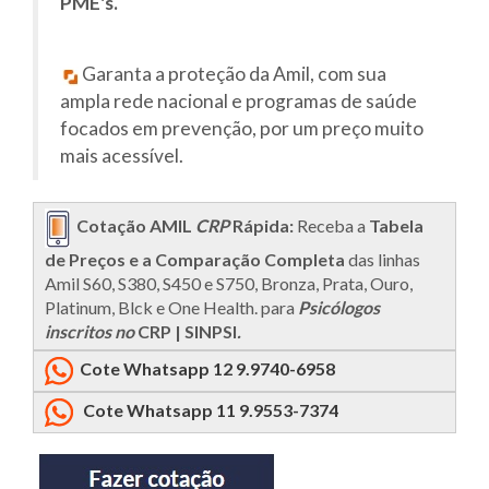
PME's.
Garanta a proteção da Amil, com sua
ampla rede nacional e programas de saúde
focados em prevenção, por um preço muito
mais acessível.
Cotação AMIL
CRP
Rápida:
Receba a
Tabela
de Preços e a Comparação Completa
das linhas
Amil S60, S380, S450 e S750, Bronza, Prata, Ouro,
Platinum, Blck e One Health. para
Psicólogos
inscritos no
CRP | SINPSI
.
Cote Whatsapp 12 9.9740-6958
Cote Whatsapp 11 9.9553-7374